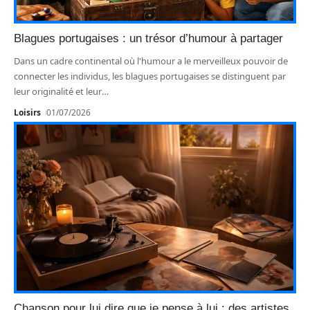
Blagues portugaises : un trésor d’humour à partager
Dans un cadre continental où l'humour a le merveilleux pouvoir de
connecter les individus, les blagues portugaises se distinguent par
leur originalité et leur
…
Loisirs
01/07/2026
Chanson pour lui dire que je pense à lui : des artistes