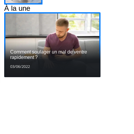
À la une
Comment soulager un mal de ventre
rapidement ?
03/06/2022