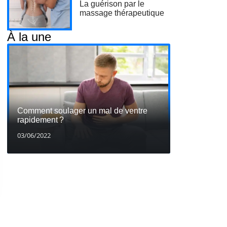
La guérison par le
massage thérapeutique
À la une
Comment soulager un mal de ventre
rapidement ?
03/06/2022