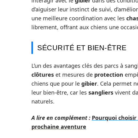
interagir avec le
gibier
dans des conditio
d’aiguiser leur instinct de suivi, d’amél
une meilleure coordination avec les
cha
librement, offrant aux chiens une occasion
SÉCURITÉ ET BIEN-ÊTRE
L’un des avantages clés des parcs à sangli
clôtures
et mesures de
protection
empêc
chiens que pour le
gibier
. Cela permet n
leur bien-être, car les
sangliers
vivent da
naturels.
A lire en complément :
Pourquoi choisir
prochaine aventure