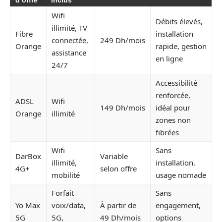
Wifi
Débits élevés,
illimité, TV
Fibre
installation
connectée,
249 Dh/mois
Orange
rapide, gestion
assistance
en ligne
24/7
Accessibilité
renforcée,
ADSL
Wifi
149 Dh/mois
idéal pour
Orange
illimité
zones non
fibrées
Wifi
Sans
DarBox
Variable
illimité,
installation,
4G+
selon offre
mobilité
usage nomade
Forfait
Sans
Yo Max
voix/data,
À partir de
engagement,
5G
5G,
49 Dh/mois
options