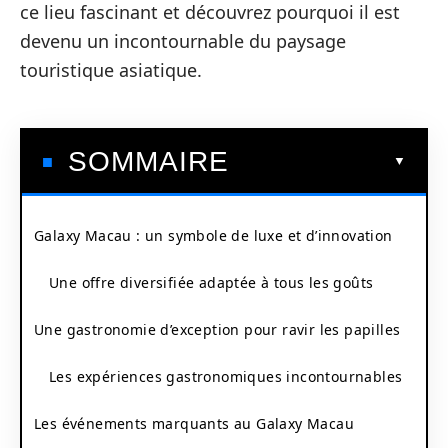
ce lieu fascinant et découvrez pourquoi il est
devenu un incontournable du paysage
touristique asiatique.
SOMMAIRE
Galaxy Macau : un symbole de luxe et d’innovation
Une offre diversifiée adaptée à tous les goûts
Une gastronomie d’exception pour ravir les papilles
Les expériences gastronomiques incontournables
Les événements marquants au Galaxy Macau