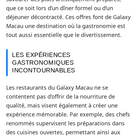
que ce soit lors d’un dîner formel ou d’un
déjeuner décontracté. Ces offres font de Galaxy
Macau une destination où la gastronomie est
tout aussi essentielle que le divertissement.
LES EXPÉRIENCES
GASTRONOMIQUES
INCONTOURNABLES
Les restaurants du Galaxy Macau ne se
contentent pas d’offrir de la nourriture de
qualité, mais visent également à créer une
expérience mémorable. Par exemple, des chefs
renommés supervisent les préparations dans
des cuisines ouvertes, permettant ainsi aux