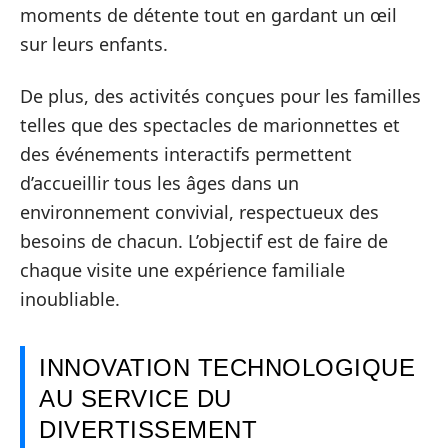
moments de détente tout en gardant un œil
sur leurs enfants.
De plus, des activités conçues pour les familles
telles que des spectacles de marionnettes et
des événements interactifs permettent
d’accueillir tous les âges dans un
environnement convivial, respectueux des
besoins de chacun. L’objectif est de faire de
chaque visite une expérience familiale
inoubliable.
INNOVATION TECHNOLOGIQUE
AU SERVICE DU
DIVERTISSEMENT