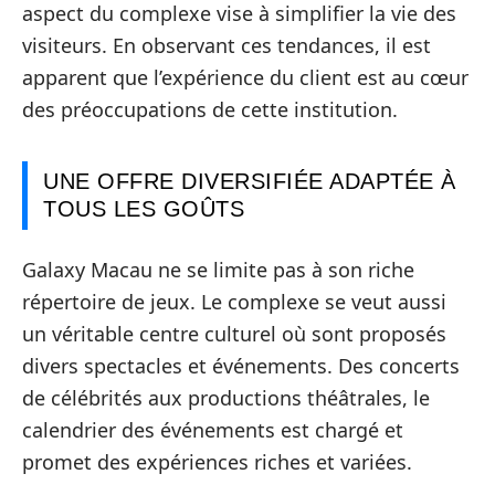
aspect du complexe vise à simplifier la vie des
visiteurs. En observant ces tendances, il est
apparent que l’expérience du client est au cœur
des préoccupations de cette institution.
UNE OFFRE DIVERSIFIÉE ADAPTÉE À
TOUS LES GOÛTS
Galaxy Macau ne se limite pas à son riche
répertoire de jeux. Le complexe se veut aussi
un véritable centre culturel où sont proposés
divers spectacles et événements. Des concerts
de célébrités aux productions théâtrales, le
calendrier des événements est chargé et
promet des expériences riches et variées.