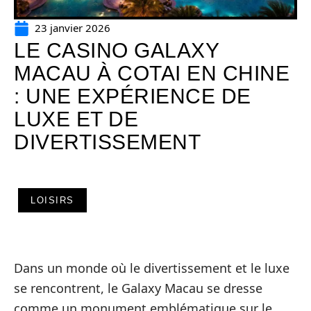
23 janvier 2026
LE CASINO GALAXY
MACAU À COTAI EN CHINE
: UNE EXPÉRIENCE DE
LUXE ET DE
DIVERTISSEMENT
LOISIRS
Dans un monde où le divertissement et le luxe
se rencontrent, le Galaxy Macau se dresse
comme un monument emblématique sur le