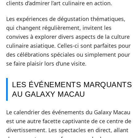
clients d’admirer l’art culinaire en action.
Les expériences de dégustation thématiques,
qui changent régulièrement, invitent les
convives à explorer divers aspects de la culture
culinaire asiatique. Celles-ci sont parfaites pour
des célébrations spéciales ou simplement pour
se faire plaisir lors d’une visite.
LES ÉVÉNEMENTS MARQUANTS
AU GALAXY MACAU
Le calendrier des événements du Galaxy Macau
est une autre facette captivante de ce centre de
divertissement. Les spectacles en direct, allant