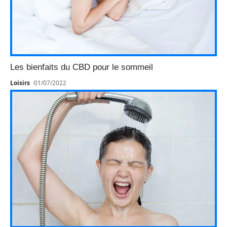
Les bienfaits du CBD pour le sommeil
Loisirs
01/07/2022