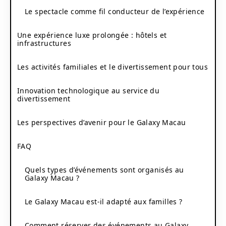
Le spectacle comme fil conducteur de l’expérience
Une expérience luxe prolongée : hôtels et
infrastructures
Les activités familiales et le divertissement pour tous
Innovation technologique au service du
divertissement
Les perspectives d’avenir pour le Galaxy Macau
FAQ
Quels types d’événements sont organisés au
Galaxy Macau ?
Le Galaxy Macau est-il adapté aux familles ?
Comment réserver des événements au Galaxy