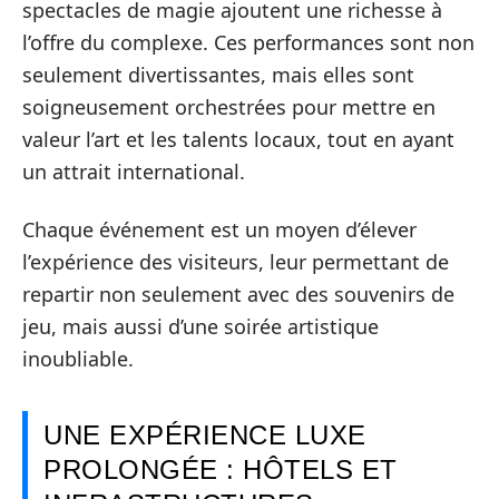
spectacles de magie ajoutent une richesse à
l’offre du complexe. Ces performances sont non
seulement divertissantes, mais elles sont
soigneusement orchestrées pour mettre en
valeur l’art et les talents locaux, tout en ayant
un attrait international.
Chaque événement est un moyen d’élever
l’expérience des visiteurs, leur permettant de
repartir non seulement avec des souvenirs de
jeu, mais aussi d’une soirée artistique
inoubliable.
UNE EXPÉRIENCE LUXE
PROLONGÉE : HÔTELS ET