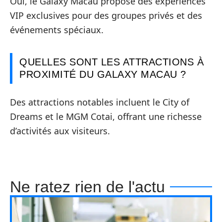
Oui, le Galaxy Macau propose des expériences
VIP exclusives pour des groupes privés et des
événements spéciaux.
QUELLES SONT LES ATTRACTIONS À
PROXIMITÉ DU GALAXY MACAU ?
Des attractions notables incluent le City of
Dreams et le MGM Cotai, offrant une richesse
d’activités aux visiteurs.
Ne ratez rien de l'actu