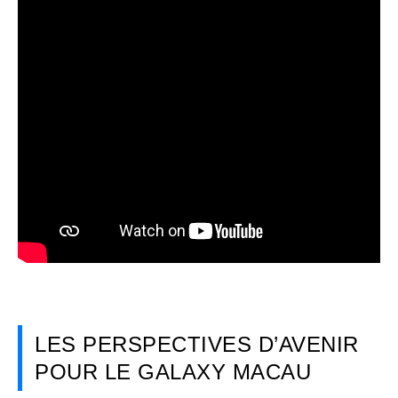
LES PERSPECTIVES D’AVENIR
POUR LE GALAXY MACAU