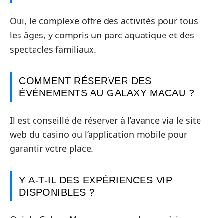
Oui, le complexe offre des activités pour tous
les âges, y compris un parc aquatique et des
spectacles familiaux.
COMMENT RÉSERVER DES
ÉVÉNEMENTS AU GALAXY MACAU ?
Il est conseillé de réserver à l’avance via le site
web du casino ou l’application mobile pour
garantir votre place.
Y A-T-IL DES EXPÉRIENCES VIP
DISPONIBLES ?