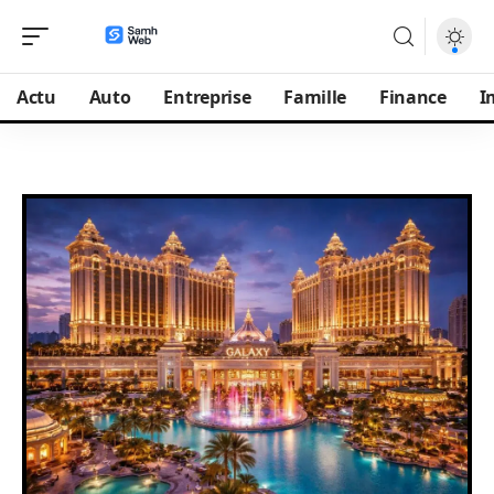
Actu
Auto
Entreprise
Famille
Finance
I