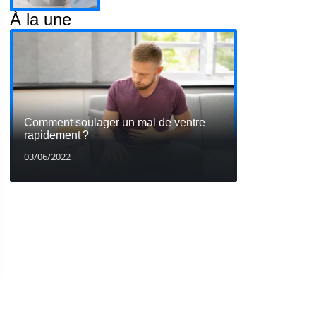
À la une
Comment soulager un mal de ventre
rapidement ?
03/06/2022