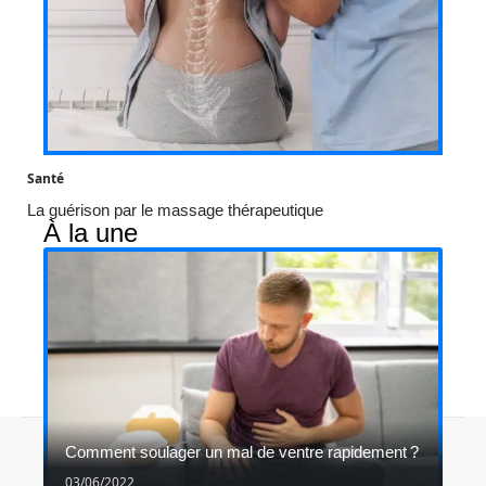
Santé
La guérison par le massage thérapeutique
À la une
Contact
Mentions légales
Sitemap
Comment soulager un mal de ventre rapidement ?
© 2026 | samhweb.org
03/06/2022