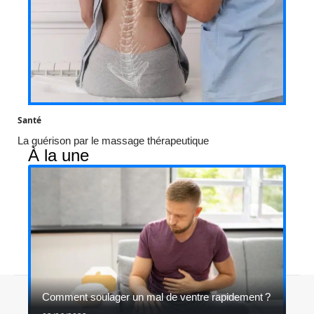
Santé
La guérison par le massage thérapeutique
À la une
Contact
Mentions légales
Sitemap
Comment soulager un mal de ventre rapidement ?