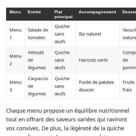
Menu
Entrée
Plat
Accompagnement
Desser
principal
Quiche
Menu
Salade de
Yaourt
sans
Riz naturel
1
tomates
natur
œufs
Velouté
Quiche
Comp
Menu
de
sans
Haricots verts
de
2
légumes
œufs
pomm
Carpaccio
Quiche
Menu
Purée de patates
Fruits
de
sans
3
douces
frais
légumes
œufs
Chaque menu propose un équilibre nutritionnel
tout en offrant des saveurs variées qui raviront
vos convives. De plus, la légèreté de la quiche