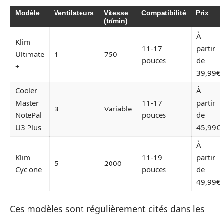
Modèle
Ventilateurs
Vitesse
Compatibilité
Prix
(tr/min)
À
Klim
11-17
partir
Ultimate
1
750
pouces
de
+
39,99
Cooler
À
Master
11-17
partir
3
Variable
NotePal
pouces
de
U3 Plus
45,99
À
Klim
11-19
partir
5
2000
Cyclone
pouces
de
49,99
Ces modèles sont régulièrement cités dans les