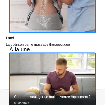
Santé
La guérison par le massage thérapeutique
À la une
Contact
Mentions légales
Sitemap
Comment soulager un mal de ventre rapidement ?
© 2026 | samhweb.org
03/06/2022