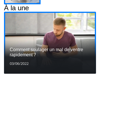
À la une
Comment soulager un mal de ventre
rapidement ?
03/06/2022