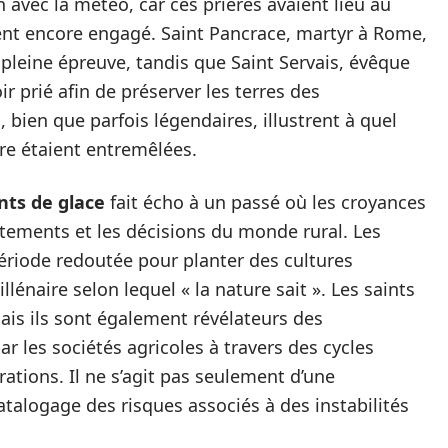
en avec la météo, car ces prières avaient lieu au
ent encore engagé. Saint Pancrace, martyr à Rome,
pleine épreuve, tandis que Saint Servais, évêque
 prié afin de préserver les terres des
, bien que parfois légendaires, illustrent à quel
ire étaient entremêlées.
nts de glace
fait écho à un passé où les croyances
rtements et les décisions du monde rural. Les
période redoutée pour planter des cultures
lénaire selon lequel « la nature sait ». Les saints
ais ils sont également révélateurs des
 les sociétés agricoles à travers des cycles
ations. Il ne s’agit pas seulement d’une
atalogage des risques associés à des instabilités