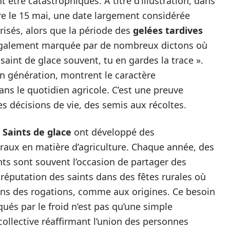
être catastrophiques. À titre d’illustration, dans
dre le 15 mai, une date largement considérée
isés, alors que la période des
gelées tardives
t également marquée par de nombreux dictons où
saint de glace souvent, tu en gardes la trace ».
n génération, montrent le caractère
ns le quotidien agricole. C’est une preuve
es décisions de vie, des semis aux récoltes.
s
Saints de glace
ont développé des
aux en matière d’agriculture. Chaque année, des
ts sont souvent l’occasion de partager des
 réputation des saints dans des fêtes rurales où
ions des rogations, comme aux origines. Ce besoin
és par le froid n’est pas qu’une simple
 collective réaffirmant l’union des personnes