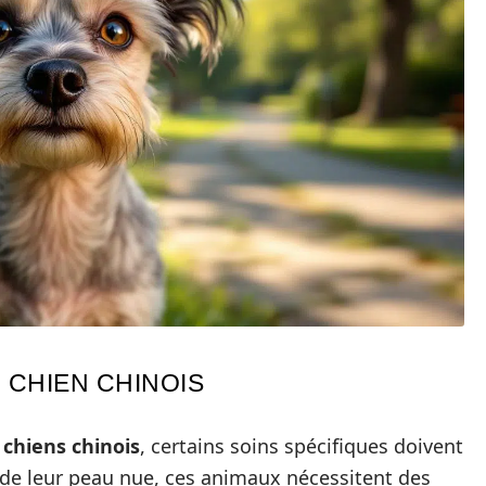
 CHIEN CHINOIS
s
chiens chinois
, certains soins spécifiques doivent
 de leur peau nue, ces animaux nécessitent des