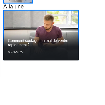
À la une
Comment soulager un mal de ventre
rapidement ?
03/06/2022