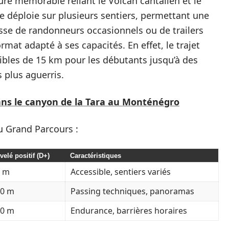
re mémorable reliant le Volcan cantalien et le
e déploie sur plusieurs sentiers, permettant une
gisse de randonneurs occasionnels ou de trailers
mat adapté à ses capacités. En effet, le trajet
sibles de 15 km pour les débutants jusqu’à des
 plus aguerris.
ans le canyon de la Tara au Monténégro
u Grand Parcours :
velé positif (D+)
Caractéristiques
0 m
Accessible, sentiers variés
00 m
Passing techniques, panoramas
00 m
Endurance, barrières horaires