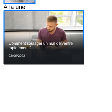
À la une
Comment soulager un mal de ventre
rapidement ?
03/06/2022