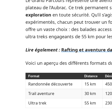
Le Grand Parcours représente une aventu
plateau de l’Aubrac. Ce trek permanent s
exploration
en toute sécurité. Qu’il s’a
expérimentés, chacun peut trouver un for
offre un vaste choix : des balades acces
ultra treks engageants de 55 km pour les
Lire également :
Rafting et aventure d
Voici un aperçu des différents formats d
Format
Distance
Déni
Randonnée découverte
15 km
45
Trail aventure
30 km
12
Ultra trek
55 km
23