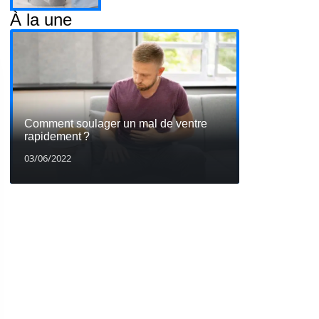
À la une
Comment soulager un mal de ventre
rapidement ?
03/06/2022