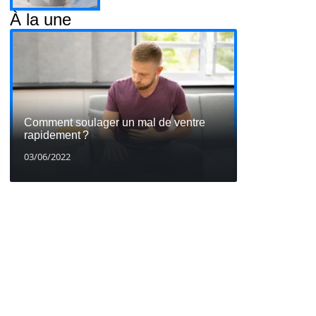
À la une
Comment soulager un mal de ventre
rapidement ?
03/06/2022