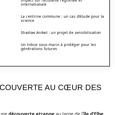
Impact sur l’actualité régionale et
internationale
La centrine commune : un cas d’étude pour la
science
e
Shadow Aniket : un projet de sensibilisation
Un trésor sous-marin à protéger pour les
générations futures
ÉCOUVERTE AU CŒUR DES
 une
découverte etrange
au large de l’
île d’Elbe
.