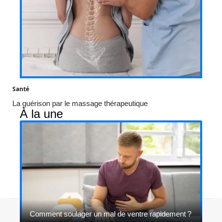
Santé
La guérison par le massage thérapeutique
À la une
Contact
Mentions légales
Sitemap
Comment soulager un mal de ventre rapidement ?