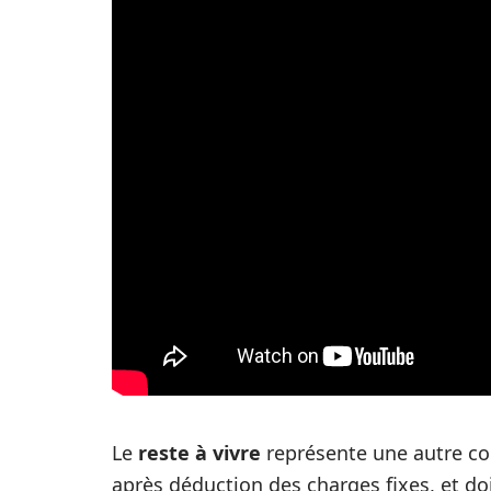
Le
reste à vivre
représente une autre con
après déduction des charges fixes, et do